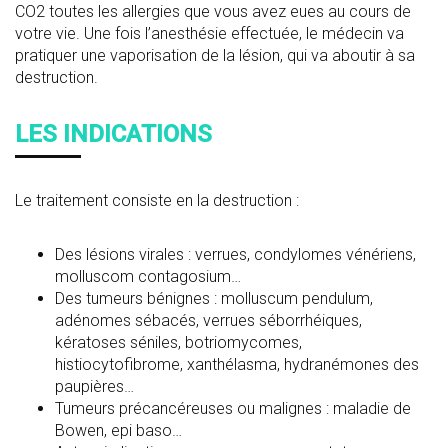
CO2 toutes les allergies que vous avez eues au cours de
votre vie. Une fois l’anesthésie effectuée, le médecin va
pratiquer une vaporisation de la lésion, qui va aboutir à sa
destruction.
LES INDICATIONS
Le traitement consiste en la destruction :
Des lésions virales : verrues, condylomes vénériens,
molluscom contagosium…
Des tumeurs bénignes : molluscum pendulum,
adénomes sébacés, verrues séborrhéiques,
kératoses séniles, botriomycomes,
histiocytofibrome, xanthélasma, hydranémones des
paupières…
Tumeurs précancéreuses ou malignes : maladie de
Bowen, epi baso…